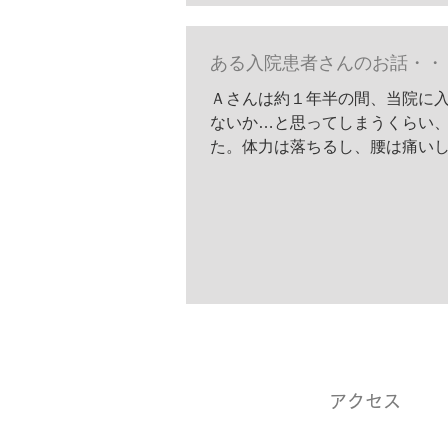
ある入院患者さんのお話・・
Ａさんは約１年半の間、当院に
ないか…と思ってしまうくらい、
た。体力は落ちるし、腰は痛いし
の上、...
アクセス