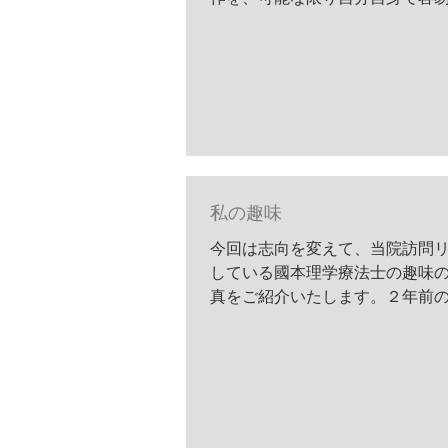
に補助し、日常生活をより快適
特別に工夫された道具 のことで
では出来ないと諦めていたこと
していたこと…自助具...
私の趣味
今回は志向を変えて、当院訪問
している國本理学療法士の趣味
真をご紹介いたします。２年前
通信でご紹介させて頂いたこと
今回は新潟県で撮影された写真
介させて頂きます。 霧の朝...