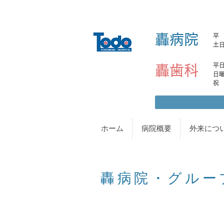
轟病院
平 日
土日
平日土
轟歯科
日曜日
ホーム
病院概要
外来につ
轟病院・グルー
​ と