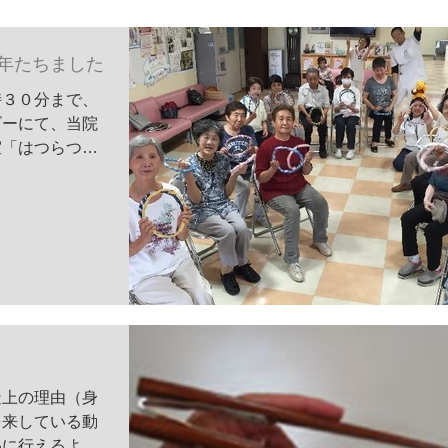
年たちました
時３０分まで、
ビーにて、当院
室「はつらつサ
１回目は昨年７
ご近所の馬場町
患者様、加えて
造上の理由（身
を来している動
易に行えるよう