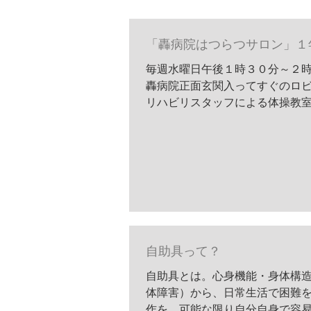
「轟病院はつらつサロン」１
毎週水曜日午後１時３０分～２
轟病院正面玄関入ってすぐのロ
リハビリスタッフによる体操教
ロン」をおこなっています。第
月１３日に開催しました。病院
の方をはじめ、通院されている
病院スタッフも一緒に参...
自助具って？
自助具とは。心身機能・身体構
体障害）から、日常生活で困難
作を、可能な限り自分自身で容