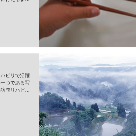
に送るために、
す！ 自分自身
…、誰かに依存
リハビリで活躍
の一つである写
の訪問リハビリ
もありますが、
を２点ほどご紹