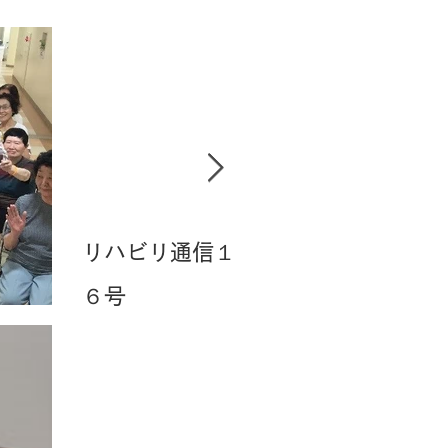
最新記事
リハビリ通信１
外科・整形外
ノ
６号
科・歯科 ★
＆
ゴールデンウィ
ークの予定