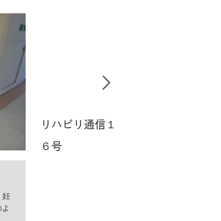
最新記事
リハビリ通信１
外科・整形外
ノ
６号
科・歯科 ★
＆
ゴールデンウィ
ークの予定
・妊
のよ