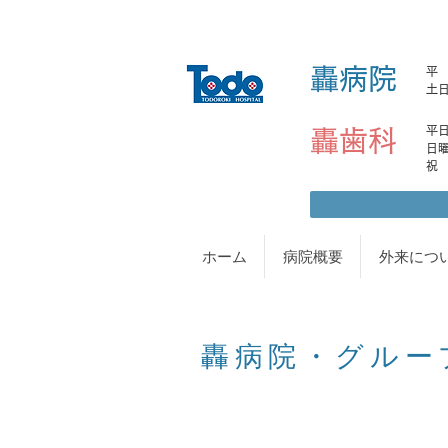
轟病院
平 日
土日
平日土
轟歯科
日曜日
ホーム
病院概要
外来につ
轟病院・グルー
​ と