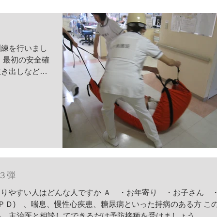
訓練を行いまし
。最初の安全確
炊き出しなど一
避難器具や避難
ていなかった
が分からなけれ
３弾
りやすい人はどんな人ですか Ａ ・お年寄り ・お子さん 
ＯＰＤ) 、喘息、慢性心疾患、糖尿病といった持病のある方 こ
。主治医と相談してできるだけ予防接種を受けましょう。...