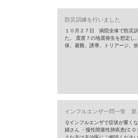
防災訓練を行いました
１０月２７日 病院全体で防災
た。 震度７の地震発生を想定し
保、避難、誘導、トリアージ、
連の流れをおさらいしました。 
経路は普段どこにあるか意識し
り、場所は覚えていても使い方
ば本番で困ってしまい...
インフルエンザ一問一答 第
Ｑインフルエンザで症状が重くな
婦さん ・慢性閉塞性肺疾患(Ｃ
うな方は主治医にご相談ください