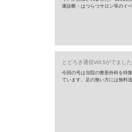
康診断・はつらつサロン等のイ
した。 多くの方にご来場いただ
うございました。地域の皆さん
あう機会となり、職員にとって
ごさせていただきま...
とどろき通信Vol.5がでまし
今回の号は当院の整形外科を特集
ています。足の無い方には無料