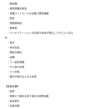
・肺気腫
・慢性閉塞性疾患
・疼痛コントロールが必要な悪性腫瘍
・肺炎
・尿路感染症
・創感染
・リハビリテーションが必要な疾患が発生してから３０日以
内
・脱水
・体内出血
・頻回の嘔吐
・褥瘡
・うっ血性潰瘍
​ ・せん妄の兆候
・うつ状態
・暴行が毎日みられる状態
【医療処置】
・透析
・発熱かつ嘔吐を伴う場合の経管栄養
・喀痰吸引
・気管切開