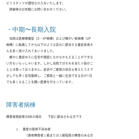
ビリスタッフが適切な介入をいたします。
詳細等はお気軽にお問い合わせください。
・中期〜長期入院
当院は医療療養型（3
・4F病棟）および障がい者病棟（2F
病棟）に転換してから以下のような区分に該当する重症患者さ
んを多く受け入れてまいりました。
​ 確かに重症ゆえに在宅や施設になかなかもどることができな
い方もいらっしゃいます。しかし当院ではそれを当たり前のこ
ととは思っておりません。症状やご家族の状況も考えたうえで
少しでも早く在宅復帰し、ご家族と一緒に生活できる日が1日
でも多くなることを願い医療を行なっています。
障害者病棟
障害者施設等39床の場合 下記に該当される方です
１. 重度の肢体不自由者
（身体障害者１級または２級程度の障害のある方