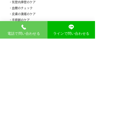
・気管内挿管のケア
・血糖のチェック
・皮膚の潰瘍のケア
・手術創のケア
・創傷処置
​ ・足のケア
電話で問い合わせる
ラインで問い合わせる
ご不明な点やお問い合わせ等ありましたら是非ご連
絡ください。
入院時食事療養費について