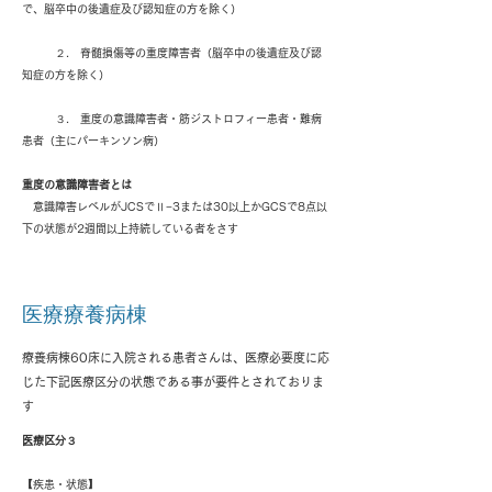
で、脳卒中の後遺症及び認知症の方を除く）
２. 脊髄損傷等の重度障害者（脳卒中の後遺症及び認
知症の方を除く）
​ ３. 重度の意識障害者・筋ジストロフィー患者・難病
患者（主にパーキンソン病）
重度の意識障害者とは
​ 意識障害レベルがJCSでⅡ−3または30以上かGCSで8点以
下の状態が2週間以上持続している者をさす
医療療養病棟
療養病棟60床に入院される患者さんは、医療必要度に応
じた下記医療区分の状態である事が要件とされておりま
す
医療区分３
【疾患・状態】