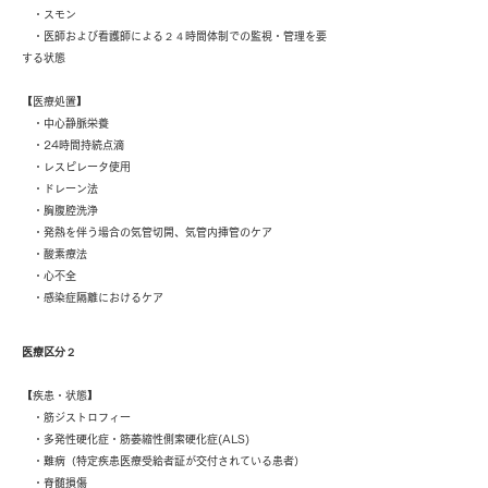
・スモン
・医師および看護師による２４時間体制での監視・管理を要
する状態
【医療処置】
・中心静脈栄養
・24時間持続点滴
・レスピレータ使用
・ドレーン法
・胸腹腔洗浄
・発熱を伴う場合の気管切開、気管内挿管のケア
・酸素療法
・心不全
・感染症隔離におけるケア
医療区分２
【疾患・状態】
・筋ジストロフィー
・多発性硬化症・筋萎縮性側索硬化症(ALS)
・難病（特定疾患医療受給者証が交付されている患者）
・脊髄損傷