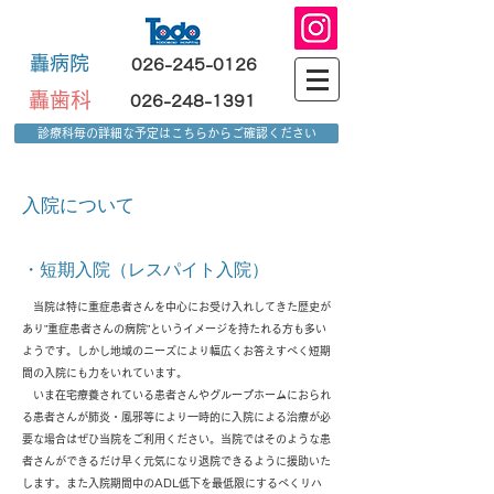
轟病院
026-245-0126
轟歯科
026-248-1391
診療科毎の詳細な予定はこちらからご確認ください
入院について
・短期入院（レスパイト入院）
当院は特に重症患者さんを中心にお受け入れしてきた歴史が
あり”重症患者さんの病院”というイメージを持たれる方も多い
ようです。しかし地域のニーズにより幅広くお答えすべく短期
間の入院にも力をいれています。
いま在宅療養されている患者さんやグループホームにおられ
る患者さんが肺炎・風邪等により一時的に入院による治療が必
要な場合はぜひ当院をご利用ください。
当院ではそのような患
者さんができるだけ早く元気になり退院できるように援助いた
します。また入院期間中のADL低下を最低限にするべくリハ