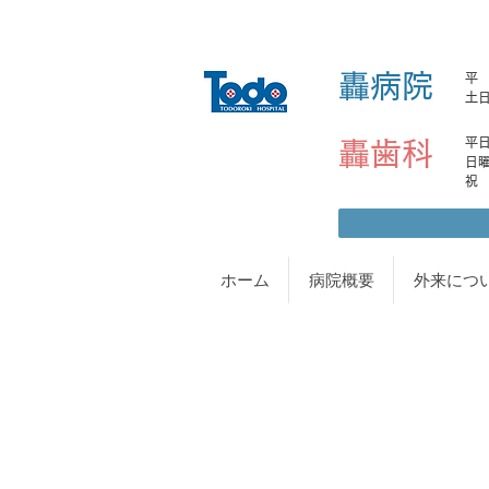
轟病院
平 日
土日
平日土
轟歯科
日曜日
ホーム
病院概要
外来につ