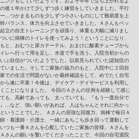
ニングもしていたようです。およそ半年で立ち上がれるよ
の後１年かけて少しずつ歩く練習をしていきました。平行
ー…つかまるものを少しずつ小さいものにして難易度を上
幹バランス、体力を向上させていきました。Ａさんもベッ
起立の自主トレーニングを頑張り、体重も大幅に減りまし
ついに病棟のトイレを使ってみよう！ということになり、
もと、おむつと尿カテーテル、おまけに酸素チューブから
イレへ行って用を足し、水道で手を洗う。入院当初からの
いぶ自信がついたようでした。以前見られていた認知症の
ていました。そしてご家族の協力のもと、入院中に２回自
家での生活で問題がないか最終確認をして、めでたく自宅
から遂に卒業！今後は、デイケア・デイサービスを利用し
くことになりました。 今回のＡさんの症例を経験して感じ
ても、高齢であっても、太っていても、『もう一度自分で
』…など、強い願いがあれば、人はちゃんとそれに向かっ
ということでした。 Ａさんの屈強な回復力、病棟で毎日Ａ
師・看護師・介護士、一緒にあちこち歩き回って運動して
いつも一番Ａさんを心配していたご家族の皆様。Ａさんを
Ａさんの願いを繋いでくださったことで、今回の自宅退院