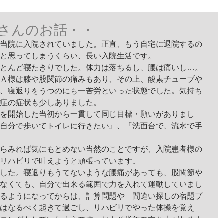
さんのお話・・
当院に入院されていました。正直、もう自宅に退院するの
と思ってしまうくらい、長い入院生活です。
とんど寝たきりでした。体力は落ちるし、腰は痛いし…。
Ａ様は膝や股関節の痛みもあり、その上、酸素チューブや
、寝返りをうつのにも一苦労といった状態でした。気持ち
症の症状も少しありました。
を開始した当初から一貫して同じ目標・願いがありまし
自分で歩いてトイレに行きたい』、『洗面台で、流水で手
らみれば気にもとめない当然のことですが、入院患者様の
リハビリで叶えようと頑張っています。
した。寝返りもうてないような腰痛があっても、股関節や
なくても、自分で出来る範囲で力を入れて運動していまし
るようになってからは、計算問題や　間違い探しの宿題プ
はなるべく起きて過ごし、リハビリでやった体操を覚え