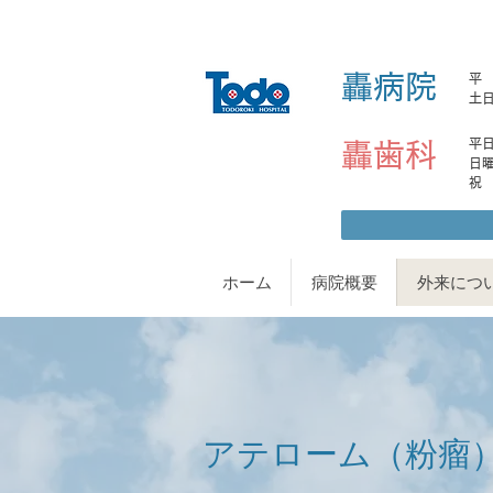
轟病院
平 日
土日
平日土
轟歯科
日曜日
ホーム
病院概要
外来につ
アテローム（粉瘤