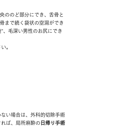
中央ののど部分にでき、舌骨と
軟骨まで続く袋状の空洞ができ
瘻”、毛深い男性のお尻にでき
さい。
わない場合は、外科的切除手術
ければ、局所麻酔の
日帰り手術