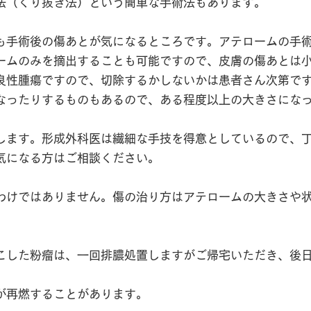
法（くり抜き法）という簡単な手術法もあります。
も手術後の傷あとが気になるところです。アテロームの手
ームのみを摘出することも可能ですので、皮膚の傷あとは
良性腫瘍ですので、切除するかしないかは患者さん次第で
なったりするものもあるので、ある程度以上の大きさにな
術します。形成外科医は繊細な手技を得意としているので、
気になる方はご相談ください。
わけではありません。傷の治り方はアテロームの大きさや
こした粉瘤は、一回排膿処置しますがご帰宅いただき、後
が再燃することがあります。