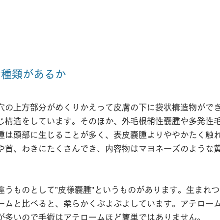
な種類があるか
穴の上方部分がめくりかえって皮膚の下に袋状構造物がで
じ構造をしています。そのほか、外毛根鞘性嚢腫や多発性
腫は頭部に生じることが多く、表皮嚢腫よりややかたく触
や首、わきにたくさんでき、内容物はマヨネーズのような
違うものとして”皮様嚢腫”というものがあります。生まれ
ームと比べると、柔らかくぶよぶよしています。アテロー
が多いので手術はアテロームほど簡単ではありません。