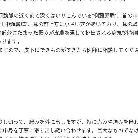
頚動脈の近くまで深くはいりこんでいる”側頸嚢腫”、首の
”正中頸嚢腫”、耳の前上方に小さい穴があいており、耳の
の部分にたまった膿みが皮膚を通して排出される病気”外歯
あります。
しますので、皮下にできものができたら医師に相談してくだ
少し切って、膿みを外に出しますが、特に赤みや痛みを伴
の中身を丁寧に取り出し縫い合わせます。巨大なものでな