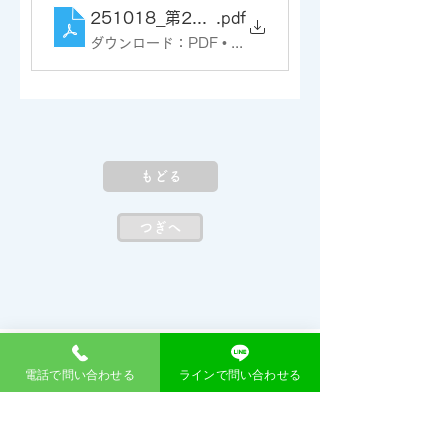
251018_第29回須坂健康まつりチラシ
.pdf
ダウンロード：PDF • 1.44MB
もどる
つぎへ
アクセス
電話で問い合わせる
ラインで問い合わせる
〒382-0911
​須坂市大字須坂1239