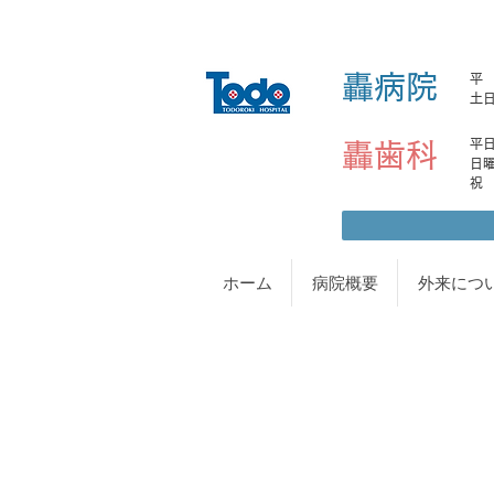
轟病院
平 日
土日
平日土
轟歯科
日曜日
ホーム
病院概要
外来につ